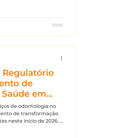
 Regulatório
ento de
a Saúde em
Análise Técnica
iços de odontologia no
025 e a
mento de transformação
es neste início de 2026. A
Sistemas de
 que anteriormente se
de
ções gerais de serviços