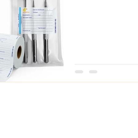
de saúde e diretrizes esp
classe, alcançou um nov
técnica e jurídica com a
da Diretoria Colegiada (R
dezembro de 2025.1