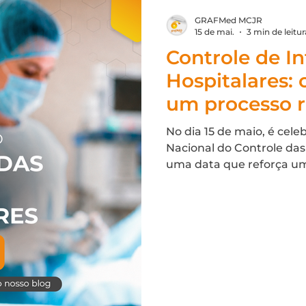
sentir o peso. Quando um
GRAFMed MCJR
capacidade assistencial 
15 de mai.
3 min de leitur
volume cada vez maior d
Controle de I
pergunta inevitavelment
Hospitalares: 
operação: a estrutura de
mesma velocidade? Em mu
um processo 
Material e Esteriliz
seguro hoje
No dia 15 de maio, é celeb
Nacional do Controle das
uma data que reforça um
qualquer instituição de 
paciente começa na cons