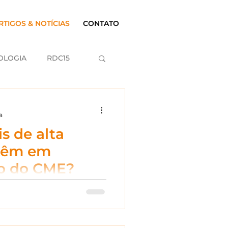
RTIGOS & NOTÍCIAS
CONTATO
OLOGIA
RDC15
a
s de alta
têm em
o do CME?
rocedimentos sem perder
 um dos maiores desafios
tal. E dentro dessa
er o primeiro setor a