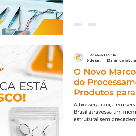
GRAFMed MCJR
9 de jan.
13 min de leitura
O Novo Marco
do Processam
Produtos par
Odontologia: 
A biossegurança em serv
da RDC 1002/2
Brasil atravessa um mo
estrutural sem precedent
Evolução dos 
consolidação normativa,
Rastreabilida
fragmentava entre resolu