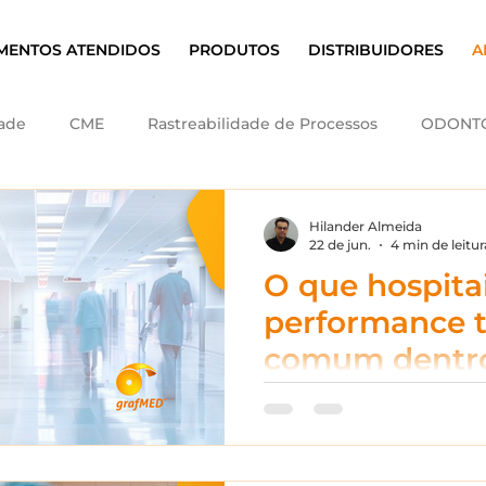
MENTOS ATENDIDOS
PRODUTOS
DISTRIBUIDORES
A
dade
CME
Rastreabilidade de Processos
ODONT
Hilander Almeida
22 de jun.
4 min de leitur
O que hospitai
performance 
comum dentr
Crescer em volume de p
o controle do processo é
operacionais de um hospi
equação, o CME costuma s