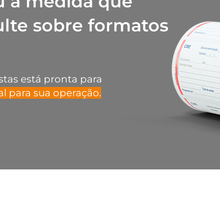
u a medida que
ampla adaptabili
resistente a dive
ulte sobre formatos
qualidade de im
Cera Stan
Tem baixo consu
stas está pronta para
revestimento po
al para sua operação.
(backcoating), m
a proteger as ca
substancialment
efetivamente sua 
Cera Pre
Ampla adaptabil
substratos, ofer
resistência ao atr