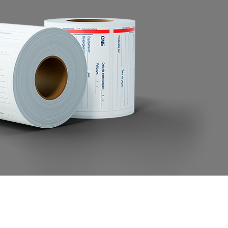
dade em substratos, 
rsas aplicações e excelente 
pressão.
dard:
mo de energia e 
sterior aprimorado 
antém a qualidade e ajuda 
beças de impressão 
e, prolongando 
vida útil.
mium:
idade em diversos 
ece uma excelente 
ito.