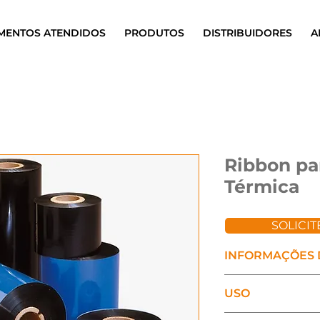
MENTOS ATENDIDOS
PRODUTOS
DISTRIBUIDORES
A
Ribbon pa
Térmica
SOLICI
INFORMAÇÕES
Misto Sta
USO
(Cera/Resina) Su
adaptabilidade e