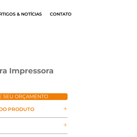
RTIGOS & NOTÍCIAS
CONTATO
ra Impressora
TE SEU ORÇAMENTO
 DO PRODUTO
ndard:
a formulação oferece ampla 
m diversos substratos. 