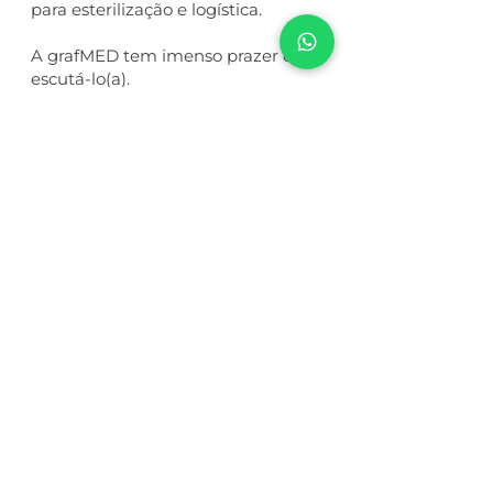
para esterilização e logística.
A grafMED tem imenso prazer em
escutá-lo(a).
Aguardamos seu contato.
R. Horácio Vergueiro Rudge, 495,
CEP
02512-060
| Casa Verde - São
Paulo / SP
11 2777 5001
+55
11 94561 0928
+55
comercial@grafmed.ind.br
Nome
*