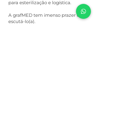
para esterilização e logística.
A grafMED tem imenso prazer em
escutá-lo(a).
Aguardamos seu contato.
R. Horácio Vergueiro Rudge, 495,
CEP
02512-060
| Casa Verde - São
Paulo / SP
11 2777 5001
+55
11 94561 0928
+55
comercial@grafmed.ind.br
Nome
*