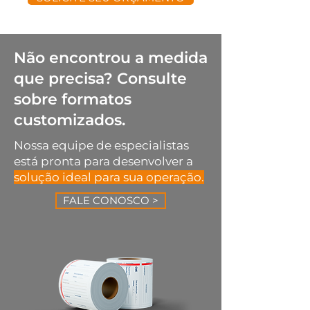
com às necessidade do 
impresso
lanchonetes, bares e delivery 
cliente. Pode ser usada em 
Impressão: 1 cor (preto). Mais 
em geral.
qualquer tipo de embalagem.
cores sob demanda
Não encontrou a medida
que precisa? Consulte
sobre formatos
customizados.
Nossa equipe de especialistas
está pronta para desenvolver a
solução ideal para sua operação.
FALE CONOSCO >