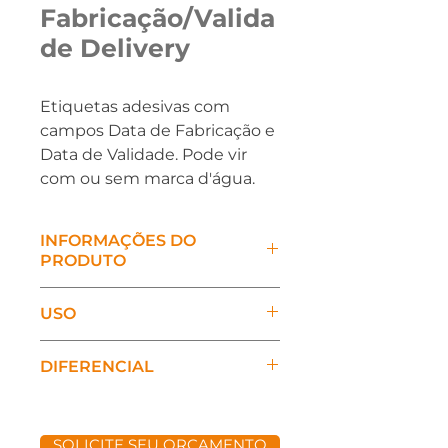
Fabricação/Valida
de Delivery
Etiquetas adesivas com 
campos Data de Fabricação e 
Data de Validade. Pode vir 
com ou sem marca d'água.
INFORMAÇÕES DO
PRODUTO
FRASE: Fabricação e Validade 
USO
com datas a serem 
preenchidas
Usada para lacrar 
DIFERENCIAL
embalagens de alimentos ou 
Medidas: 60mm X 30mm
refeições muito usada 
Aplicação de logomarca e 
em food service, 
medidas especiais de acordo 
Papel: Couche branco pré 
SOLICITE SEU ORÇAMENTO
restaurantes, pizzarias, 