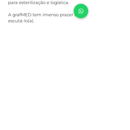
para esterilização e logística.
A grafMED tem imenso prazer em
escutá-lo(a).
Aguardamos seu contato.
R. Horácio Vergueiro Rudge, 495,
CEP
02512-060
| Casa Verde - São
Paulo / SP
11 2777 5001
+55
11 94561 0928
+55
comercial@grafmed.ind.br
Nome
*