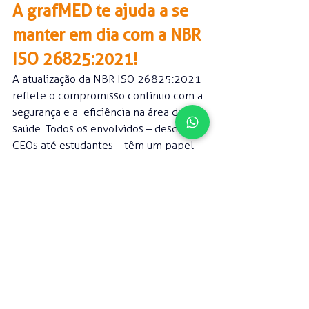
A grafMED te ajuda a se 
manter em dia com a NBR 
ISO 26825:2021!
A atualização da NBR ISO 26825:2021 
reflete o compromisso contínuo com a 
segurança e a  eficiência na área de 
saúde. Todos os envolvidos – desde 
CEOs até estudantes – têm um papel 
fundamental na implementação dessas 
diretrizes.
A grafMED fornece etiquetas de alta 
qualidade que atendem a todos os 
requisitos da norma, ajudando a 
garantir que qualquer instituição esteja 
sempre em conformidade e pronta 
para oferecer o melhor cuidado 