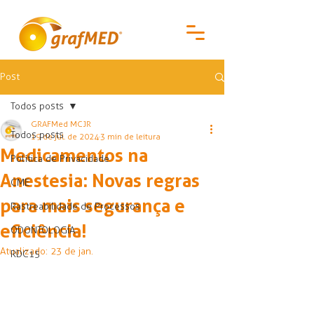
Post
Todos posts
GRAFMed MCJR
Todos posts
19 de jul. de 2024
3 min de leitura
Medicamentos na
Política de Privacidade
Anestesia: Novas regras
CME
para mais segurança e
Rastreabilidade de Processos
eficiência!
ODONTOLOGIA
Atualizado:
23 de jan.
RDC15